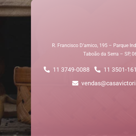
R. Francisco D’amico, 195 – Parque Ind
Taboão da Serra – SP, 
11 3749-0088
11 3501-16
vendas@casavictori