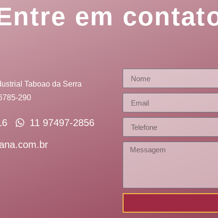
Entre em contat
ustrial Taboao da Serra
06785-290
16
11 97497-2856
ana.com.br