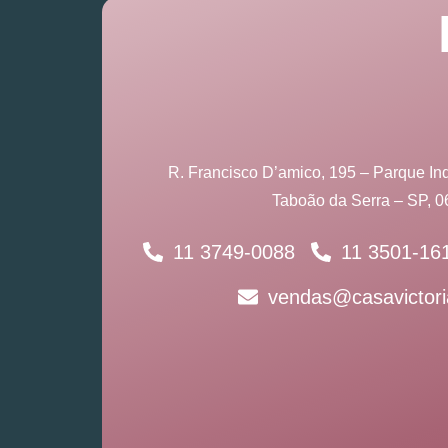
R. Francisco D’amico, 195 – Parque Ind
Taboão da Serra – SP, 
11 3749-0088
11 3501-16
vendas@casavictori