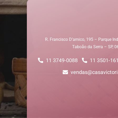
R. Francisco D’amico, 195 – Parque Ind
Taboão da Serra – SP, 
11 3749-0088
11 3501-16
vendas@casavictori