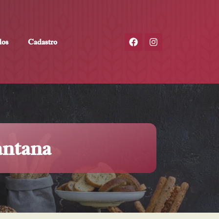
dos
Cadastro
antana