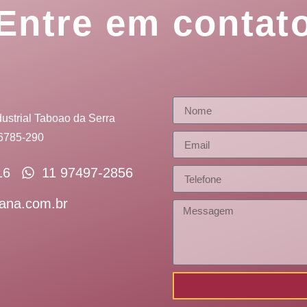
Entre em contat
ustrial Taboao da Serra
06785-290
16
11 97497-2856
ana.com.br