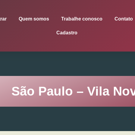
rar
Quem somos
Trabalhe conosco
Contato
Cadastro
São Paulo – Vila No