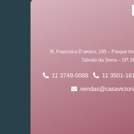
R. Francisco D’amico, 195 – Parque Ind
Taboão da Serra – SP, 
11 3749-0088
11 3501-16
vendas@casavictori