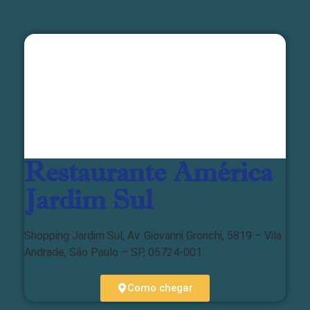
Restaurante América
Jardim Sul
Shopping Jardim Sul, Av. Giovanni Gronchi, 5819 – Vila
Andrade, São Paulo – SP, 05724-001
Como chegar