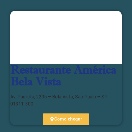
Restaurante América
Bela Vista
Av. Paulista, 2295 – Bela Vista, São Paulo – SP,
01311-300
Como chegar