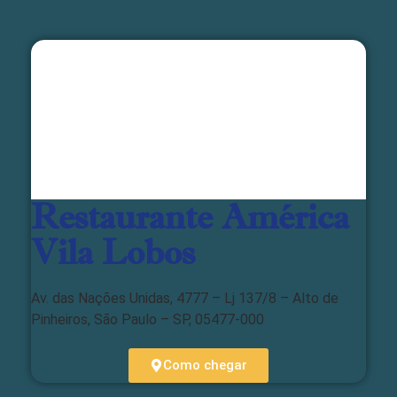
Restaurante América
Vila Lobos
Av. das Nações Unidas, 4777 – Lj 137/8 – Alto de
Pinheiros, São Paulo – SP, 05477-000
Como chegar