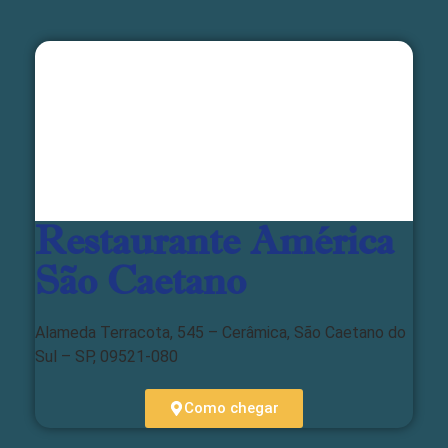
Restaurante América
São Caetano
Alameda Terracota, 545 – Cerâmica, São Caetano do
Sul – SP, 09521-080
Como chegar