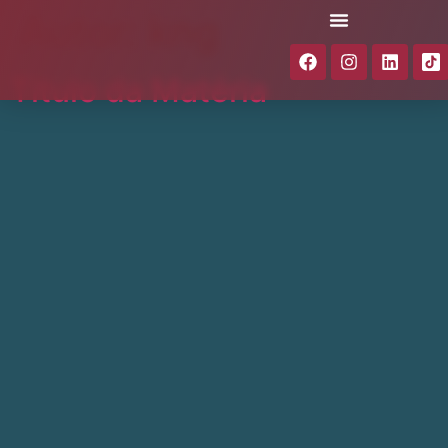
Autor:
kng
Titulo da Matéria