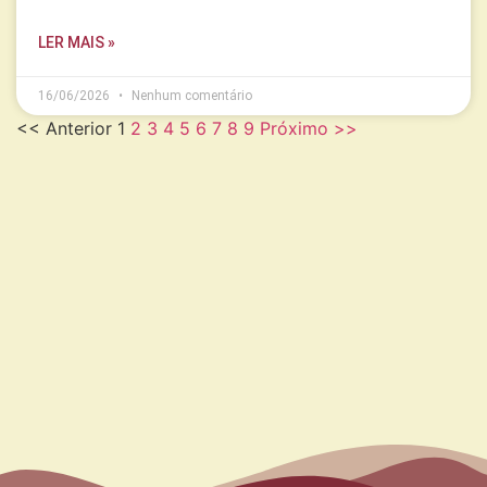
LER MAIS »
16/06/2026
Nenhum comentário
<< Anterior
1
2
3
4
5
6
7
8
9
Próximo >>