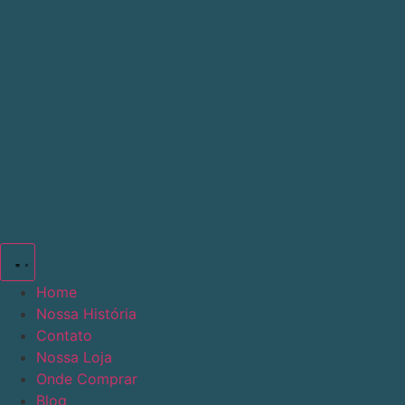
Ir
para
o
conteúdo
Home
Nossa História
Contato
Nossa Loja
Onde Comprar
Blog