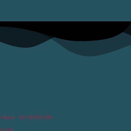
a Serra - SP, 06785-290
24-000