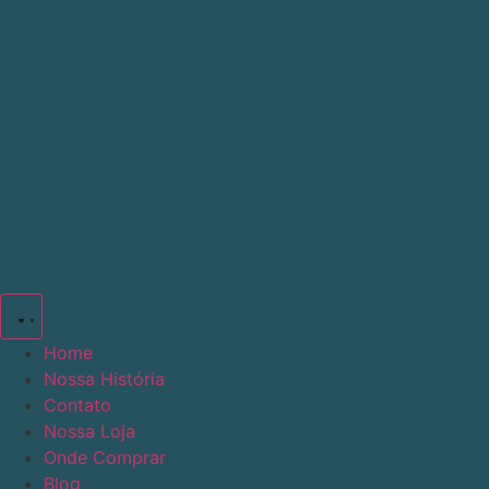
Ir
para
o
conteúdo
Home
Nossa História
Contato
Nossa Loja
Onde Comprar
Blog