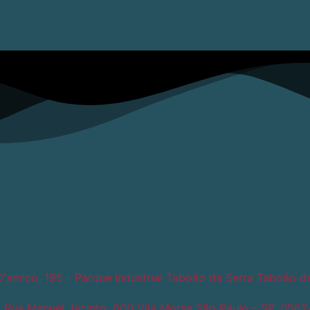
D'amico, 195 - Parque Industrial Taboão da Serra Taboão d
 Rua Manuel Jacinto, 600 Vila Morse São Paulo – SP, 056