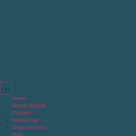
Ir
para
o
conteúdo
Home
Nossa História
Contato
Nossa Loja
Onde Comprar
Blog