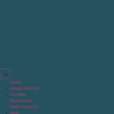
Ir
para
o
conteúdo
Home
Nossa História
Contato
Nossa Loja
Onde Comprar
Blog