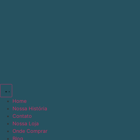
Ir
para
o
conteúdo
Home
Nossa História
Contato
Nossa Loja
Onde Comprar
Blog