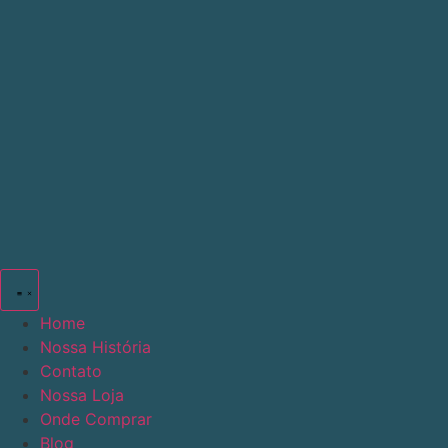
Ir
para
o
conteúdo
Home
Nossa História
Contato
Nossa Loja
Onde Comprar
Blog