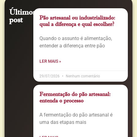
Últimos
Pão artesanal ou industrializado:
post
qual a diferença e qual escolher?
Quando o assunto é alimentação,
entender a diferença entre pão
LER MAIS »
29/07/2026
Nenhum comentário
Fermentação do pão artesanal:
entenda o processo
A fermentação do pão artesanal é
uma das etapas mais