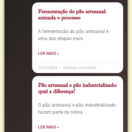
Fermentação do pão artesanal:
entenda o processo
A fermentação do pão artesanal é
uma das etapas mais
LER MAIS »
23/07/2026
Nenhum comentário
Pão artesanal e pão industrializado:
qual a diferença?
O pão artesanal e pão industrializado
fazem parte da rotina
LER MAIS »