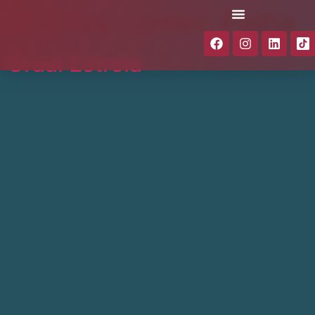
Bairros-comer:
Palha
Graal Estrela