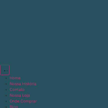
Ir
para
o
conteúdo
Home
Nossa História
Contato
Nossa Loja
Onde Comprar
Blog